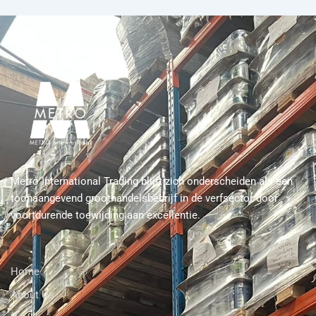
Metro International Trading blijft zich onderscheiden als een
toonaangevend groothandelsbedrijf in de verfsector door
voortdurende toewijding aan excellentie.
Home
About Us