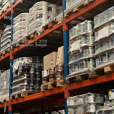
Verfkoning
FAQ
Blog
Contact Us
Elsenstraat 2, 2170
Antwerpen, België
+32 484427059
info@metro-be.com