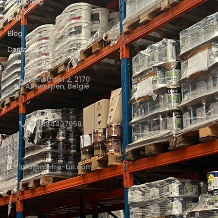
Verfkoning
FAQ
Blog
Contact Us
Elsenstraat 2, 2170
Antwerpen, België
+32 484427059
info@metro-be.com