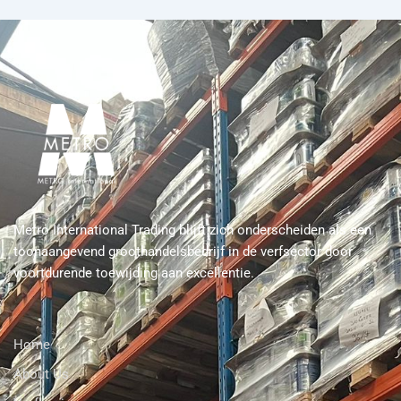
Metro International Trading blijft zich onderscheiden als een
toonaangevend groothandelsbedrijf in de verfsector door
voortdurende toewijding aan excellentie.
Home
About Us