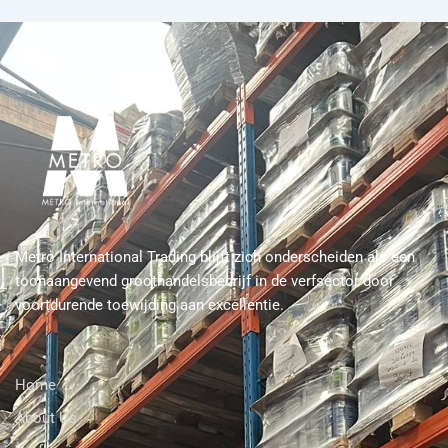
Metro International Trading blijft zich onderscheiden als een
toonaangevend groothandelsbedrijf in de verfsector door
voortdurende toewijding aan excellentie.
Home
About Us