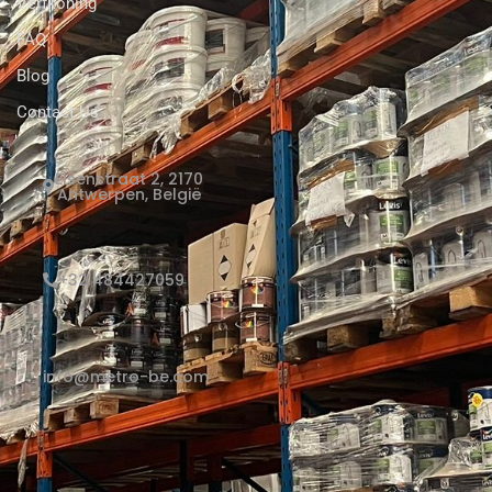
Verfkoning
FAQ
Blog
Contact Us
Elsenstraat 2, 2170
Antwerpen, België
+32 484427059
info@metro-be.com