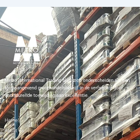
Metro International Trading blijft zich onderscheiden als een
toonaangevend groothandelsbedrijf in de verfsector door
voortdurende toewijding aan excellentie.
Home
About Us