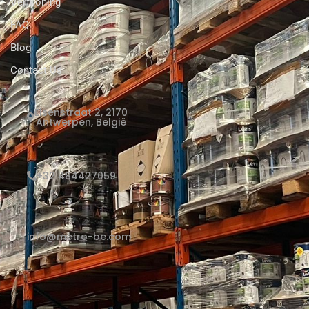
Verfkoning
FAQ
Blog
Contact Us
Elsenstraat 2, 2170
Antwerpen, België
+32 484427059
info@metro-be.com