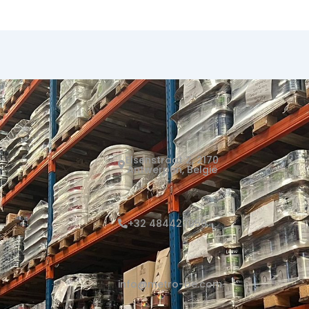
Elsenstraat 2, 2170
Antwerpen, België
+32 484427059
info@metro-be.com