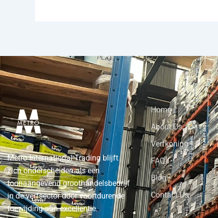
Home
About Us
Verfkoning
Metro International Trading blijft
FAQ
zich onderscheiden als een
Blog
toonaangevend groothandelsbedrijf
Contact Us
in de verfsector door voortdurende
toewijding aan excellentie.