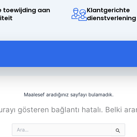
 toewijding aan
Klantgerichte
iteit
dienstverlening
Maalesef aradığınız sayfayı bulamadık.
rayı gösteren bağlantı hatalı. Belki ara
Search
for: