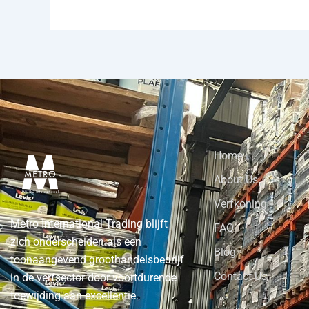
Home
About Us
Verfkoning
Metro International Trading blijft
FAQ
zich onderscheiden als een
Blog
toonaangevend groothandelsbedrijf
Contact Us
in de verfsector door voortdurende
toewijding aan excellentie.