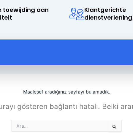
 toewijding aan
Klantgerichte
iteit
dienstverlening
Maalesef aradığınız sayfayı bulamadık.
rayı gösteren bağlantı hatalı. Belki ara
Search
for: