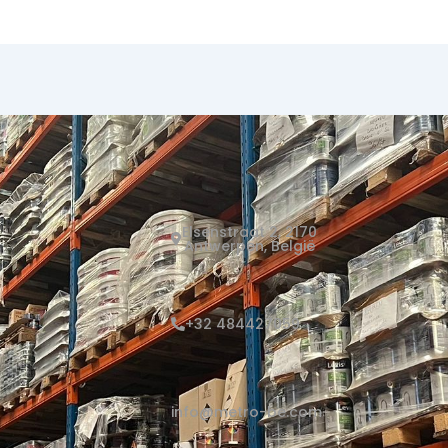
Elsenstraat 2, 2170
Antwerpen, België
+32 484427059
info@metro-be.com