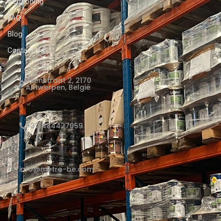
Verfkoning
FAQ
Blog
Contact Us
Elsenstraat 2, 2170
Antwerpen, België
+32 484427059
info@metro-be.com