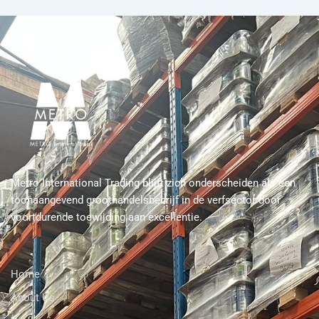
Metro International Trading blijft zich onderscheiden als een
toonaangevend groothandelsbedrijf in de verfsector door
voortdurende toewijding aan excellentie.
Home
About Us