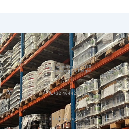
Elsenstraat 2, 2170
Antwerpen, België
+32 484427059
info@metro-be.com