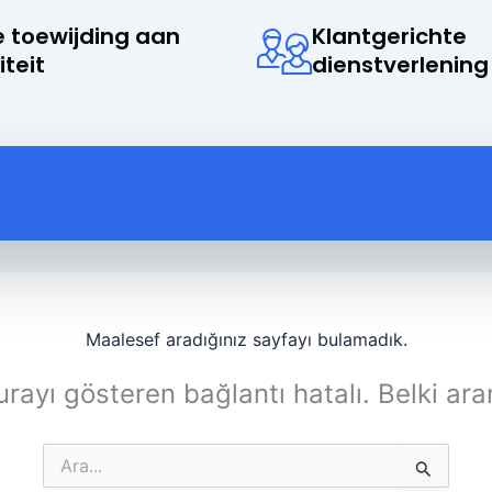
 toewijding aan
Klantgerichte
iteit
dienstverlening
Maalesef aradığınız sayfayı bulamadık.
rayı gösteren bağlantı hatalı. Belki ara
Search
for: