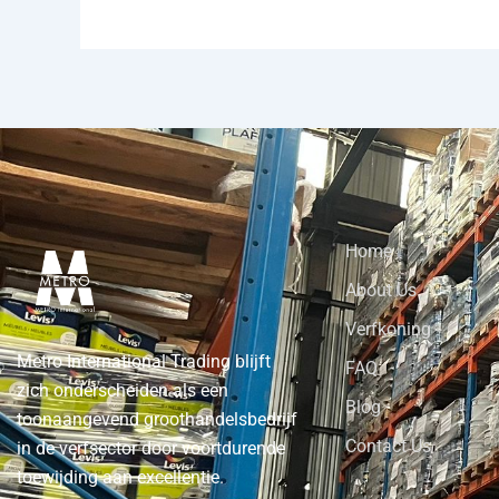
Home
About Us
Verfkoning
Metro International Trading blijft
FAQ
zich onderscheiden als een
Blog
toonaangevend groothandelsbedrijf
Contact Us
in de verfsector door voortdurende
toewijding aan excellentie.