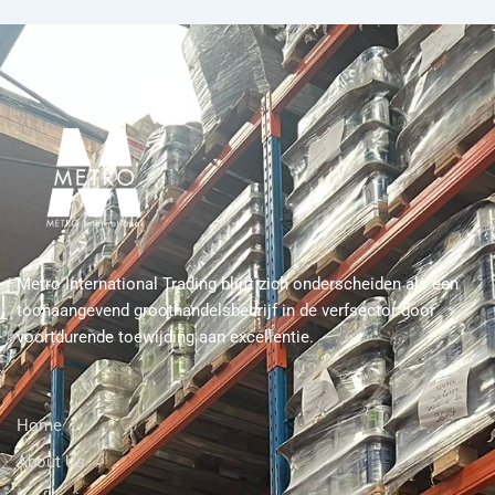
Metro International Trading blijft zich onderscheiden als een
toonaangevend groothandelsbedrijf in de verfsector door
voortdurende toewijding aan excellentie.
Home
About Us