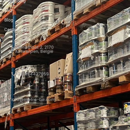
Verfkoning
FAQ
Blog
Contact Us
Elsenstraat 2, 2170
Antwerpen, België
+32 484427059
info@metro-be.com