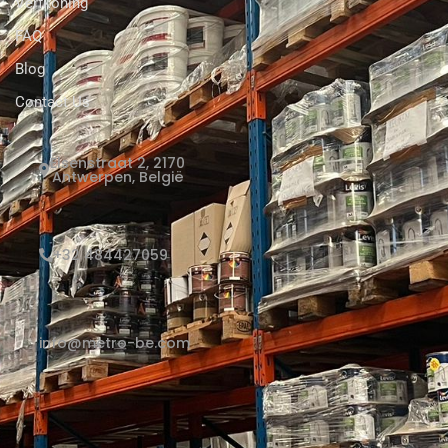
Verfkoning
FAQ
Blog
Contact Us
Elsenstraat 2, 2170
Antwerpen, België
+32 484427059
info@metro-be.com