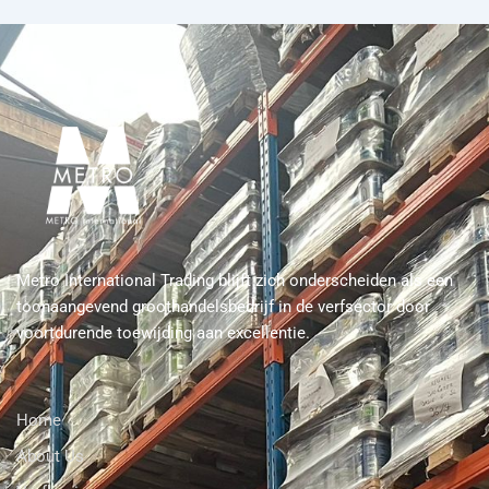
Metro International Trading blijft zich onderscheiden als een
toonaangevend groothandelsbedrijf in de verfsector door
voortdurende toewijding aan excellentie.
Home
About Us