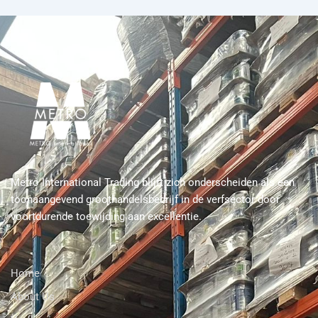
Metro International Trading blijft zich onderscheiden als een
toonaangevend groothandelsbedrijf in de verfsector door
voortdurende toewijding aan excellentie.
Home
About Us