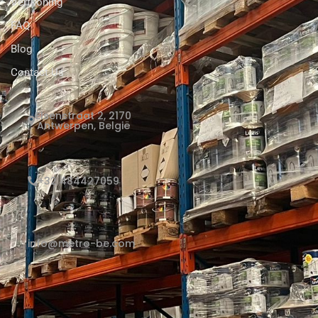
Verfkoning
FAQ
Blog
Contact Us
Elsenstraat 2, 2170
Antwerpen, België
+32 484427059
info@metro-be.com