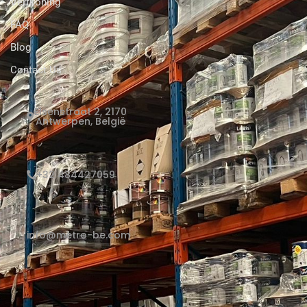
Verfkoning
FAQ
Blog
Contact Us
Elsenstraat 2, 2170
Antwerpen, België
+32 484427059
info@metro-be.com