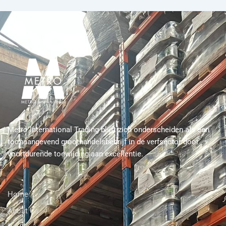
Metro International Trading blijft zich onderscheiden als een
toonaangevend groothandelsbedrijf in de verfsector door
voortdurende toewijding aan excellentie.
Home
About Us