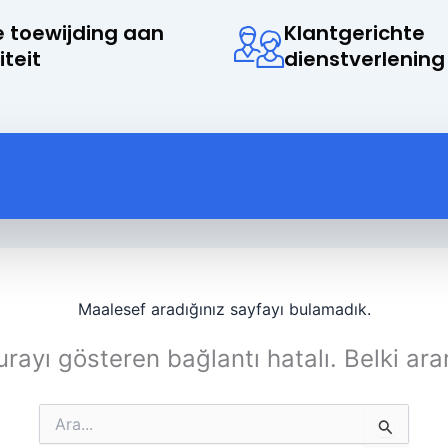
 toewijding aan
Klantgerichte
iteit
dienstverlening
Maalesef aradığınız sayfayı bulamadık.
rayı gösteren bağlantı hatalı. Belki ara
Search
for: