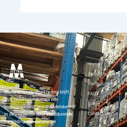
Home
About Us
Verfkoning
Metro International Trading blijft
FAQ
zich onderscheiden als een
Blog
toonaangevend groothandelsbedrijf
Contact Us
in de verfsector door voortdurende
toewijding aan excellentie.