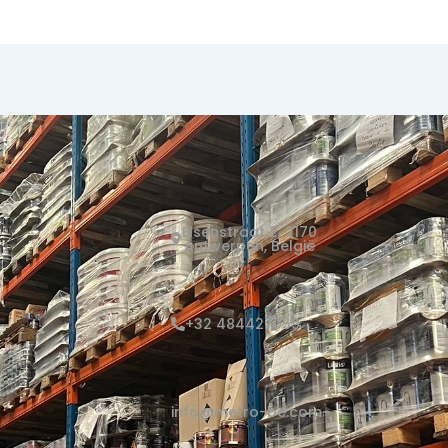
Elsenstraat 2, 2170
Antwerpen, België
+32 484427059
info@metro-be.com