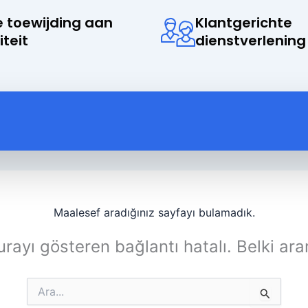
 toewijding aan
Klantgerichte
iteit
dienstverlening
Maalesef aradığınız sayfayı bulamadık.
rayı gösteren bağlantı hatalı. Belki ara
Search
for: