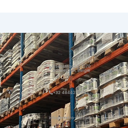
Elsenstraat 2, 2170
Antwerpen, België
+32 484427059
info@metro-be.com