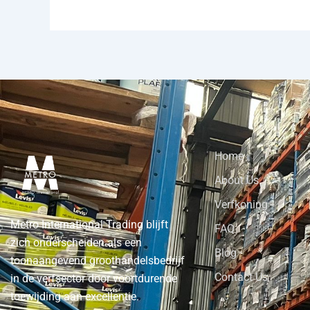
Home
About Us
Verfkoning
Metro International Trading blijft
FAQ
zich onderscheiden als een
Blog
toonaangevend groothandelsbedrijf
Contact Us
in de verfsector door voortdurende
toewijding aan excellentie.