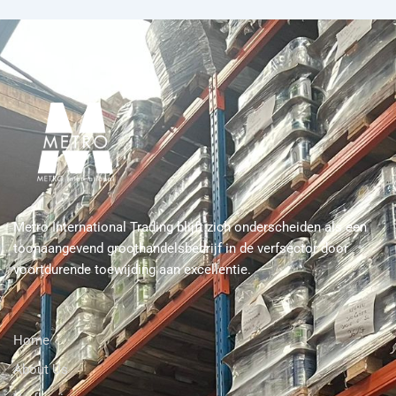
Metro International Trading blijft zich onderscheiden als een
toonaangevend groothandelsbedrijf in de verfsector door
voortdurende toewijding aan excellentie.
Home
About Us