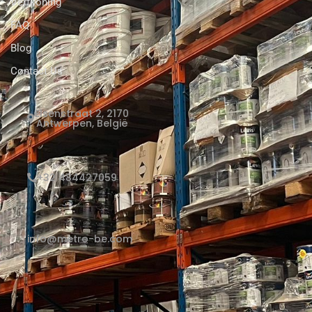
Verfkoning
FAQ
Blog
Contact Us
Elsenstraat 2, 2170
Antwerpen, België
+32 484427059
info@metro-be.com