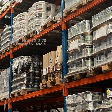
Verfkoning
FAQ
Blog
Contact Us
Elsenstraat 2, 2170
Antwerpen, België
+32 484427059
info@metro-be.com