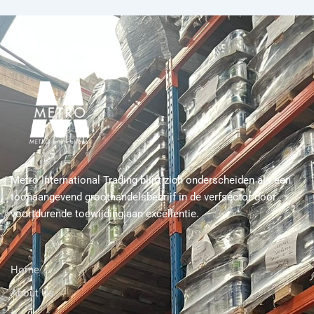
Metro International Trading blijft zich onderscheiden als een
toonaangevend groothandelsbedrijf in de verfsector door
voortdurende toewijding aan excellentie.
Home
About Us