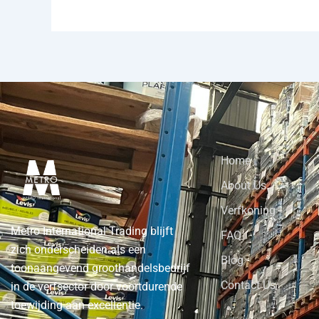
Home
About Us
Verfkoning
Metro International Trading blijft
FAQ
zich onderscheiden als een
Blog
toonaangevend groothandelsbedrijf
Contact Us
in de verfsector door voortdurende
toewijding aan excellentie.