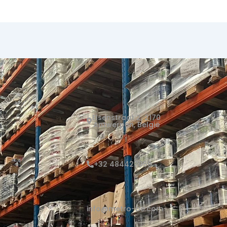
Elsenstraat 2, 2170
Antwerpen, België
+32 484427059
info@metro-be.com