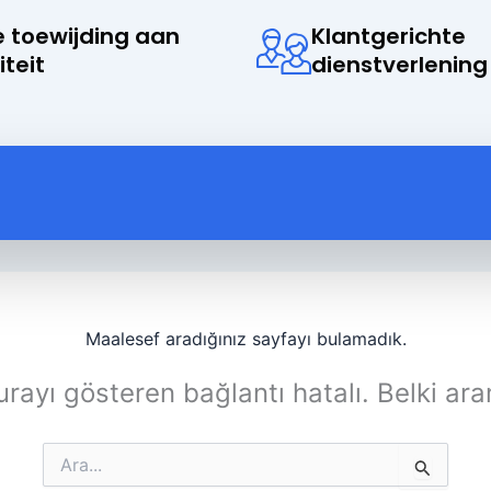
 toewijding aan
Klantgerichte
iteit
dienstverlening
Maalesef aradığınız sayfayı bulamadık.
rayı gösteren bağlantı hatalı. Belki ara
Search
for: