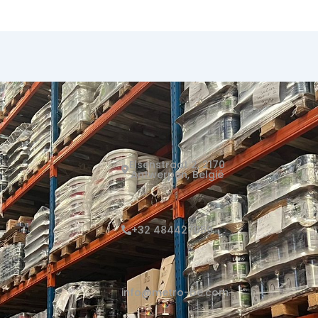
Elsenstraat 2, 2170
Antwerpen, België
+32 484427059
info@metro-be.com