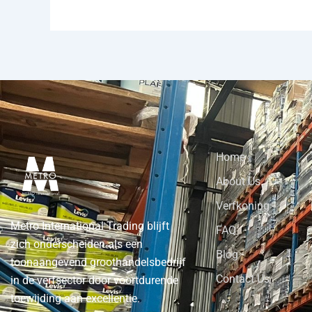
Home
About Us
Verfkoning
Metro International Trading blijft
FAQ
zich onderscheiden als een
Blog
toonaangevend groothandelsbedrijf
Contact Us
in de verfsector door voortdurende
toewijding aan excellentie.