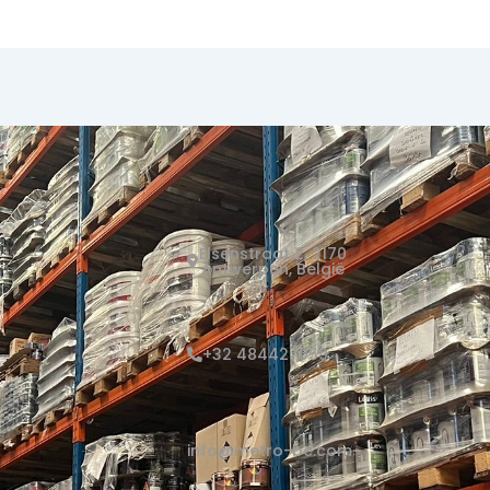
Elsenstraat 2, 2170
Antwerpen, België
+32 484427059
info@metro-be.com