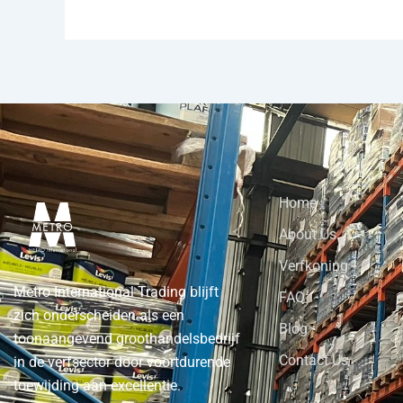
Home
About Us
Verfkoning
Metro International Trading blijft
FAQ
zich onderscheiden als een
Blog
toonaangevend groothandelsbedrijf
Contact Us
in de verfsector door voortdurende
toewijding aan excellentie.