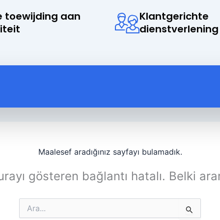
 toewijding aan
Klantgerichte
iteit
dienstverlening
Maalesef aradığınız sayfayı bulamadık.
rayı gösteren bağlantı hatalı. Belki ara
Search
for: