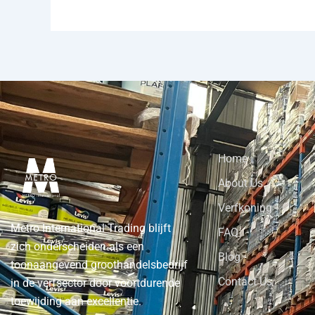
Home
About Us
Verfkoning
Metro International Trading blijft
FAQ
zich onderscheiden als een
Blog
toonaangevend groothandelsbedrijf
Contact Us
in de verfsector door voortdurende
toewijding aan excellentie.