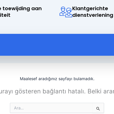
 toewijding aan
Klantgerichte
iteit
dienstverlening
Maalesef aradığınız sayfayı bulamadık.
rayı gösteren bağlantı hatalı. Belki ara
Search
for: