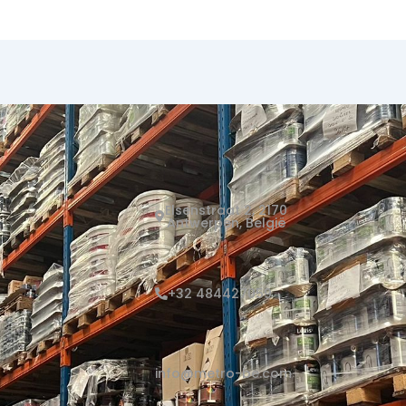
Elsenstraat 2, 2170
Antwerpen, België
+32 484427059
info@metro-be.com