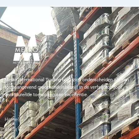
Metro International Trading blijft zich onderscheiden als een
toonaangevend groothandelsbedrijf in de verfsector door
voortdurende toewijding aan excellentie.
Home
About Us