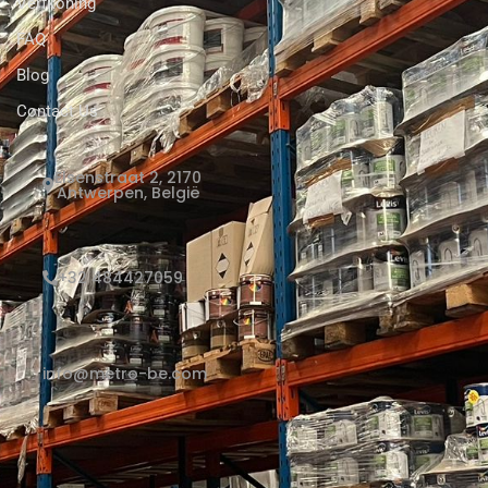
Verfkoning
FAQ
Blog
Contact Us
Elsenstraat 2, 2170
Antwerpen, België
+32 484427059
info@metro-be.com