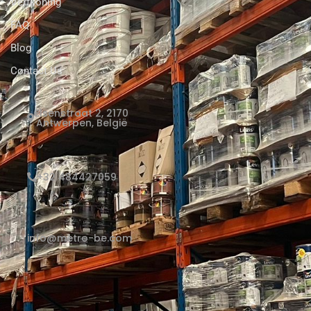
Verfkoning
FAQ
Blog
Contact Us
Elsenstraat 2, 2170
Antwerpen, België
+32 484427059
info@metro-be.com