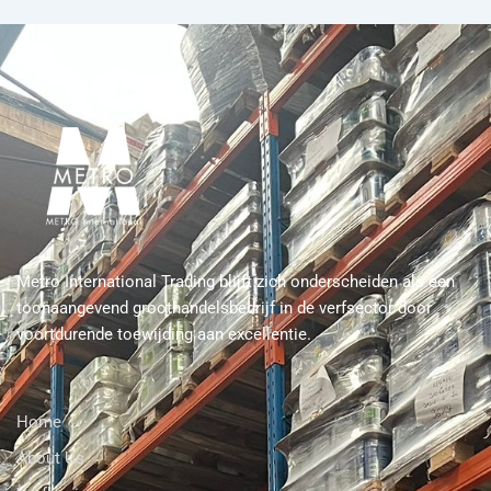
Metro International Trading blijft zich onderscheiden als een
toonaangevend groothandelsbedrijf in de verfsector door
voortdurende toewijding aan excellentie.
Home
About Us