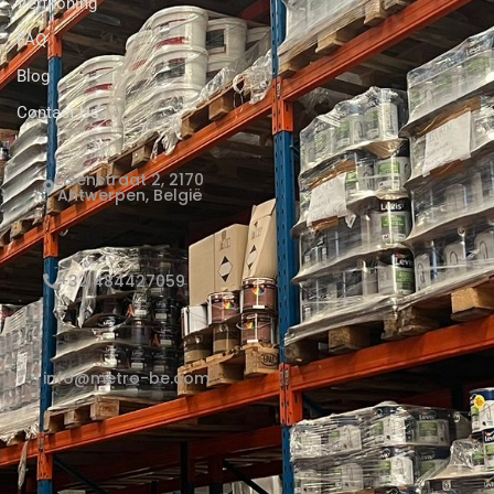
Verfkoning
FAQ
Blog
Contact Us
Elsenstraat 2, 2170
Antwerpen, België
+32 484427059
info@metro-be.com