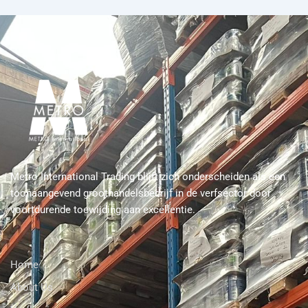
Metro International Trading blijft zich onderscheiden als een
toonaangevend groothandelsbedrijf in de verfsector door
voortdurende toewijding aan excellentie.
Home
About Us