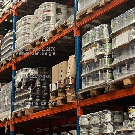
Verfkoning
FAQ
Blog
Contact Us
Elsenstraat 2, 2170
Antwerpen, België
+32 484427059
info@metro-be.com