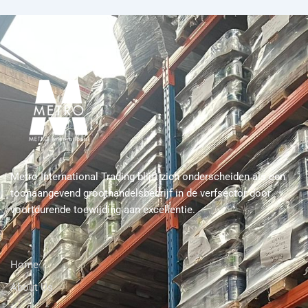
Metro International Trading blijft zich onderscheiden als een
toonaangevend groothandelsbedrijf in de verfsector door
voortdurende toewijding aan excellentie.
Home
About Us