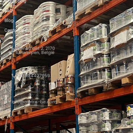
Verfkoning
FAQ
Blog
Contact Us
Elsenstraat 2, 2170
Antwerpen, België
+32 484427059
info@metro-be.com