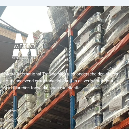
Metro International Trading blijft zich onderscheiden als een
toonaangevend groothandelsbedrijf in de verfsector door
voortdurende toewijding aan excellentie.
Home
About Us