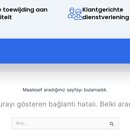
 toewijding aan
Klantgerichte
iteit
dienstverlening
Maalesef aradığınız sayfayı bulamadık.
rayı gösteren bağlantı hatalı. Belki ara
Search
for: