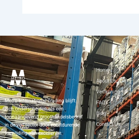
Home
About Us
Verfkoning
Metro International Trading blijft
FAQ
zich onderscheiden als een
Blog
toonaangevend groothandelsbedrijf
Contact Us
in de verfsector door voortdurende
toewijding aan excellentie.