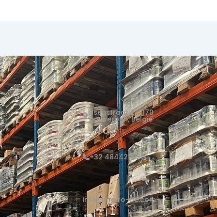
Elsenstraat 2, 2170
Antwerpen, België
+32 484427059
info@metro-be.com