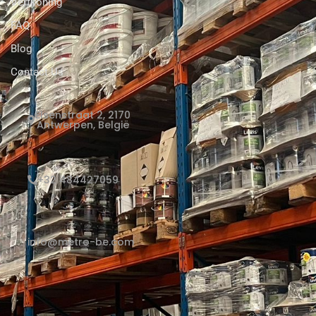
Verfkoning
FAQ
Blog
Contact Us
Elsenstraat 2, 2170
Antwerpen, België
+32 484427059
info@metro-be.com