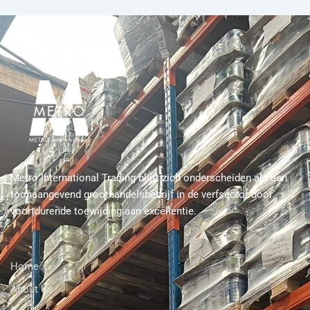
Metro International Trading blijft zich onderscheiden als een
toonaangevend groothandelsbedrijf in de verfsector door
voortdurende toewijding aan excellentie.
Home
About Us