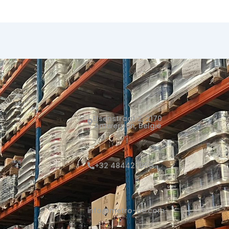
Elsenstraat 2, 2170
Antwerpen, België
+32 484427059
info@metro-be.com