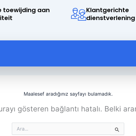
 toewijding aan
Klantgerichte
iteit
dienstverlening
Maalesef aradığınız sayfayı bulamadık.
rayı gösteren bağlantı hatalı. Belki ara
Search
for: