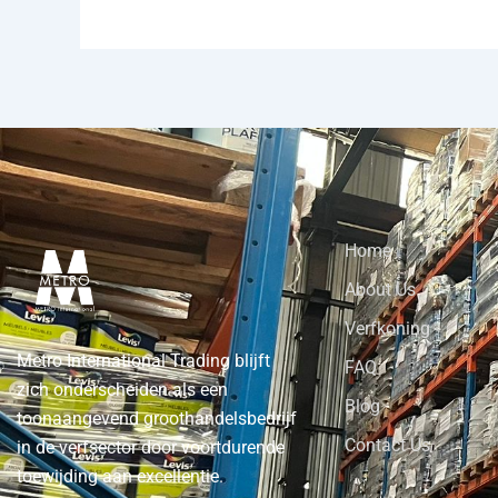
Home
About Us
Verfkoning
Metro International Trading blijft
FAQ
zich onderscheiden als een
Blog
toonaangevend groothandelsbedrijf
Contact Us
in de verfsector door voortdurende
toewijding aan excellentie.