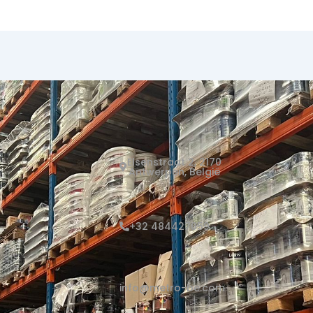
Elsenstraat 2, 2170
Antwerpen, België
+32 484427059
info@metro-be.com