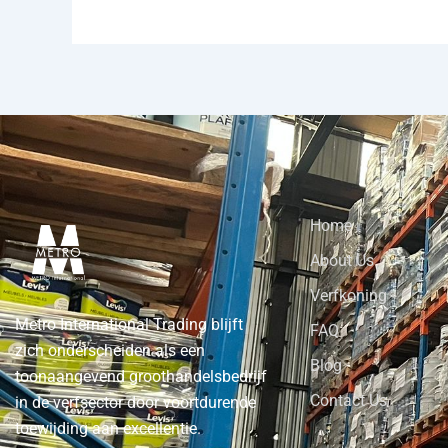
Home
About Us
Verfkoning
Metro International Trading blijft
FAQ
zich onderscheiden als een
Blog
toonaangevend groothandelsbedrijf
Contact Us
in de verfsector door voortdurende
toewijding aan excellentie.