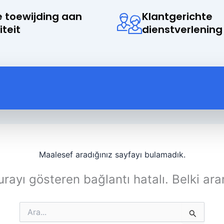
 toewijding aan
Klantgerichte
iteit
dienstverlening
Maalesef aradığınız sayfayı bulamadık.
rayı gösteren bağlantı hatalı. Belki ara
Search
for: