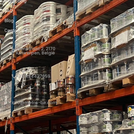
Verfkoning
FAQ
Blog
Contact Us
Elsenstraat 2, 2170
Antwerpen, België
+32 484427059
info@metro-be.com