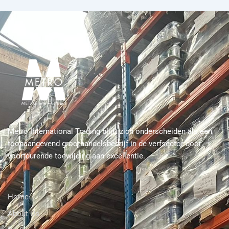
Metro International Trading blijft zich onderscheiden als een
toonaangevend groothandelsbedrijf in de verfsector door
voortdurende toewijding aan excellentie.
Home
About Us