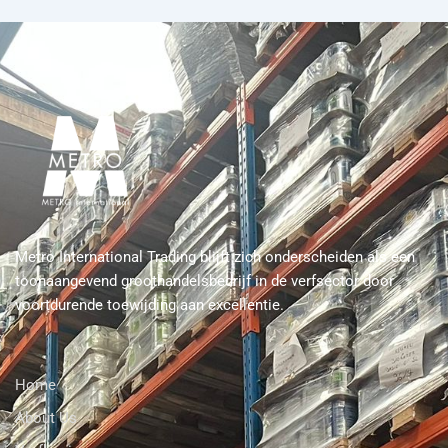
Metro International Trading blijft zich onderscheiden als een
toonaangevend groothandelsbedrijf in de verfsector door
voortdurende toewijding aan excellentie.
Home
About Us