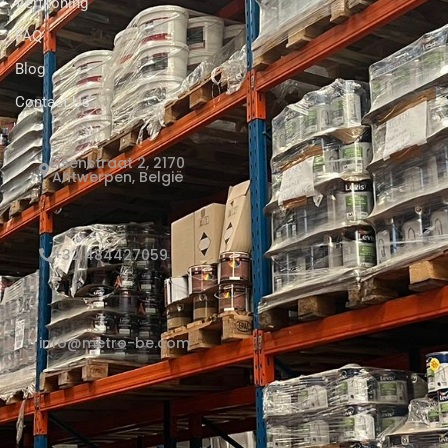
Verfkoning
FAQ
Blog
Contact Us
Elsenstraat 2, 2170
Antwerpen, België
+32 484427059
info@metro-be.com