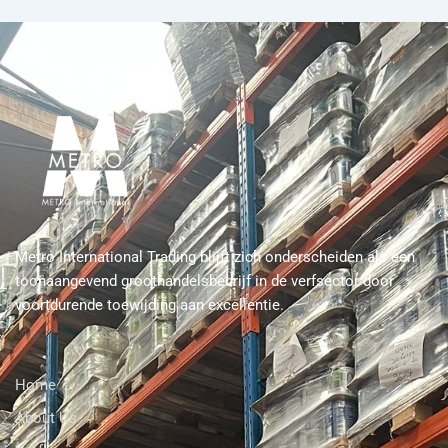
Metro International Trading blijft zich onderscheiden als een
toonaangevend groothandelsbedrijf in de verfsector door
voortdurende toewijding aan excellentie.
Home
About Us