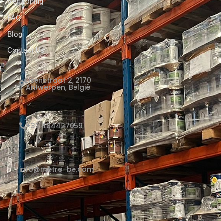
Verfkoning
FAQ
Blog
Contact Us
Elsenstraat 2, 2170
Antwerpen, België
+32 484427059
info@metro-be.com