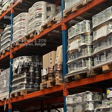
Verfkoning
FAQ
Blog
Contact Us
Elsenstraat 2, 2170
Antwerpen, België
+32 484427059
info@metro-be.com