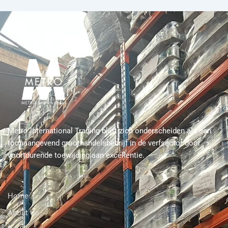
Metro International Trading blijft zich onderscheiden als een
toonaangevend groothandelsbedrijf in de verfsector door
voortdurende toewijding aan excellentie.
Home
About Us