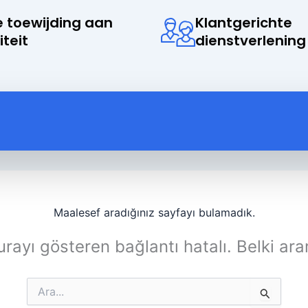
 toewijding aan
Klantgerichte
iteit
dienstverlening
Maalesef aradığınız sayfayı bulamadık.
rayı gösteren bağlantı hatalı. Belki ara
Search
for: