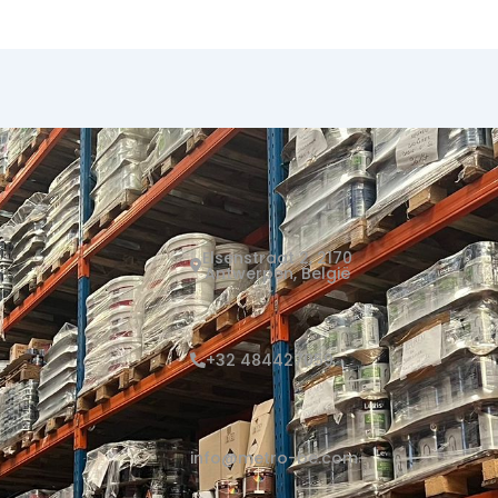
Elsenstraat 2, 2170
Antwerpen, België
+32 484427059
info@metro-be.com