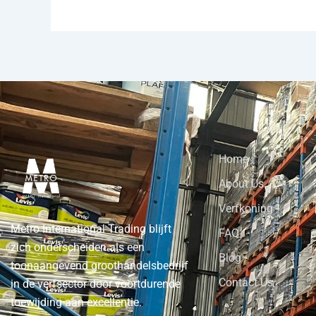
Home
About Us
Verfkoning
Metro International Trading blijft
FAQ
zich onderscheiden als een
Blog
toonaangevend groothandelsbedrijf
Contact Us
in de verfsector door voortdurende
toewijding aan excellentie.