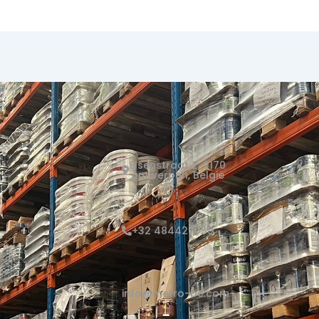
Elsenstraat 2, 2170
Antwerpen, België
+32 484427059
info@metro-be.com