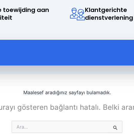
 toewijding aan
Klantgerichte
iteit
dienstverlening
Maalesef aradığınız sayfayı bulamadık.
rayı gösteren bağlantı hatalı. Belki ara
Search
for: