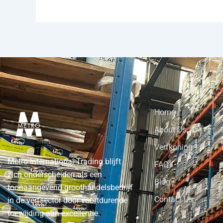
Home
About Us
Verfkoning
Metro International Trading blijft
FAQ
zich onderscheiden als een
Blog
toonaangevend groothandelsbedrijf
Contact Us
in de verfsector door voortdurende
toewijding aan excellentie.