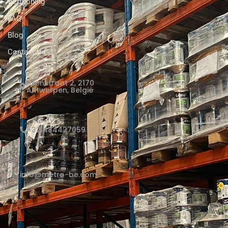
Verfkoning
FAQ
Blog
Contact Us
Elsenstraat 2, 2170
Antwerpen, België
+32 484427059
info@metro-be.com