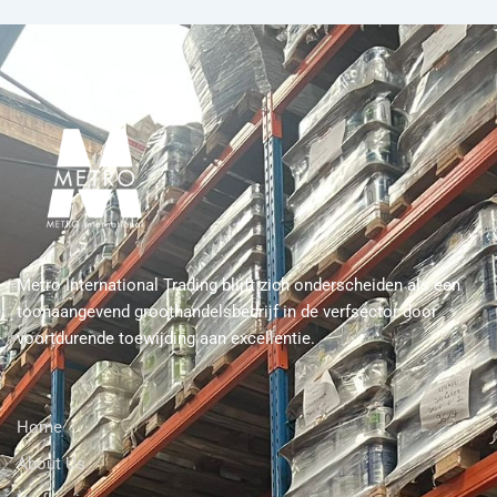
Metro International Trading blijft zich onderscheiden als een
toonaangevend groothandelsbedrijf in de verfsector door
voortdurende toewijding aan excellentie.
Home
About Us