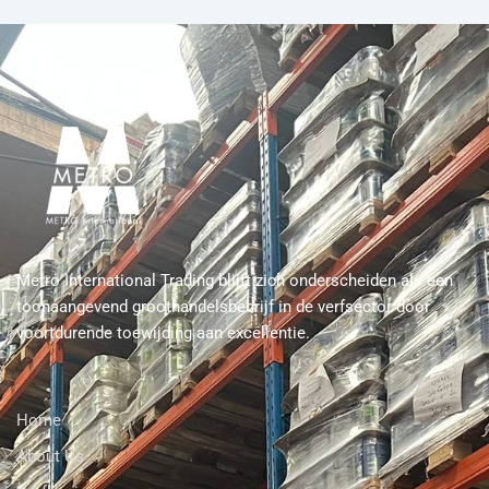
Metro International Trading blijft zich onderscheiden als een
toonaangevend groothandelsbedrijf in de verfsector door
voortdurende toewijding aan excellentie.
Home
About Us