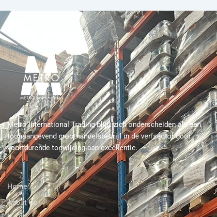
Metro International Trading blijft zich onderscheiden als een
toonaangevend groothandelsbedrijf in de verfsector door
voortdurende toewijding aan excellentie.
Home
About Us