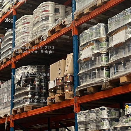
Verfkoning
FAQ
Blog
Contact Us
Elsenstraat 2, 2170
Antwerpen, België
+32 484427059
info@metro-be.com