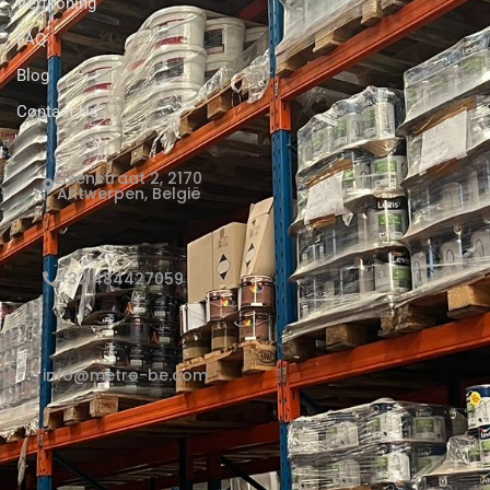
Verfkoning
FAQ
Blog
Contact Us
Elsenstraat 2, 2170
Antwerpen, België
+32 484427059
info@metro-be.com