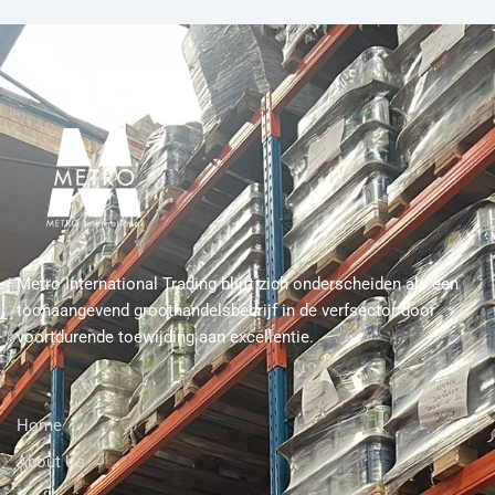
Metro International Trading blijft zich onderscheiden als een
toonaangevend groothandelsbedrijf in de verfsector door
voortdurende toewijding aan excellentie.
Home
About Us