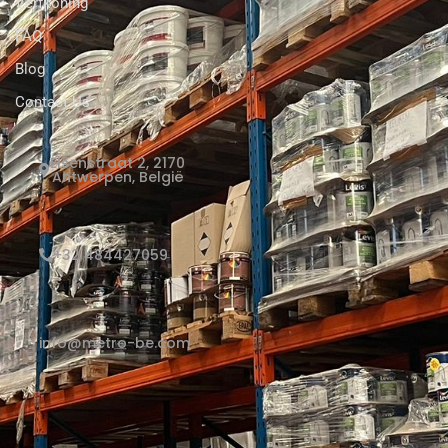
Verfkoning
FAQ
Blog
Contact Us
Elsenstraat 2, 2170
Antwerpen, België
+32 484427059
info@metro-be.com