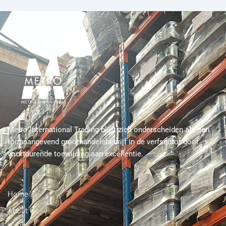
Metro International Trading blijft zich onderscheiden als een
toonaangevend groothandelsbedrijf in de verfsector door
voortdurende toewijding aan excellentie.
Home
About Us