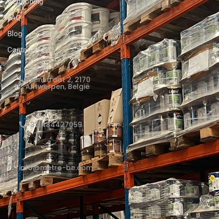
Verfkoning
FAQ
Blog
Contact Us
Elsenstraat 2, 2170
Antwerpen, België
+32 484427059
info@metro-be.com