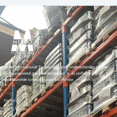
Metro International Trading blijft zich onderscheiden als een
toonaangevend groothandelsbedrijf in de verfsector door
voortdurende toewijding aan excellentie.
Home
About Us